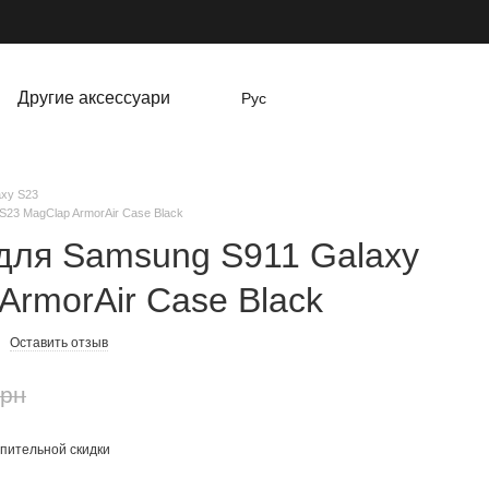
Другие аксессуари
Рус
axy S23
S23 MagClap ArmorAir Case Black
для Samsung S911 Galaxy
ArmorAir Case Black
Оставить отзыв
грн
пительной скидки