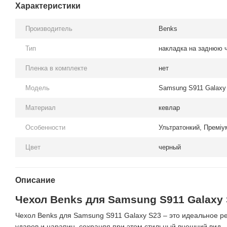
Характеристики
Производитель
Benks
Тип
накладка на заднюю 
Пленка в комплекте
нет
Модель
Samsung S911 Galaxy
Материал
кевлар
Особенности
Ультратонкий, Преміу
Цвет
черный
Описание
Чехол Benks для Samsung S911 Galaxy 
Чехол Benks для Samsung S911 Galaxy S23 – это идеальное р
ударов и царапин, сохраняя при этом стильный внешний вид.