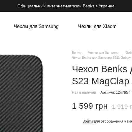
Официальный интернет-магазин Benks в Украине
Чехлы для Samsung
Чехлы для Xiaomi
Benks
Чехлы для Samsung
Gal
Чехол Benks для Samsung S911 Galaxy 
Чехол Benks 
S23 MagClap 
Нет в наличии
Артикул: 1247957
1 599 грн
1 919 
Войти
для отображения нако
%