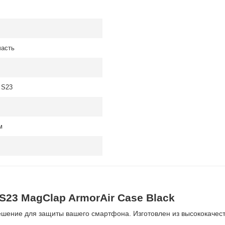
часть
 S23
м
S23 MagClap ArmorAir Case Black
ешение для защиты вашего смартфона. Изготовлен из высококачест