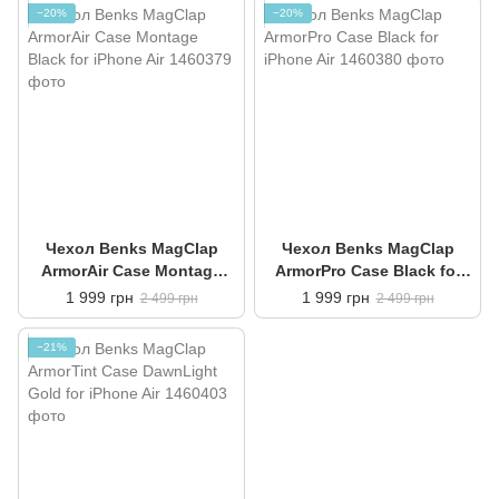
−20%
−20%
Чехол Benks MagClap
Чехол Benks MagClap
ArmorAir Case Montage
ArmorPro Case Black for
Black for iPhone Air
iPhone Air
1 999 грн
1 999 грн
2 499 грн
2 499 грн
−21%