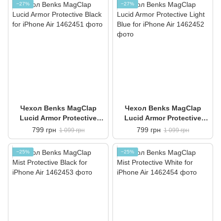
−27%
−27%
Чехол Benks MagClap
Чехол Benks MagClap
Lucid Armor Protective
Lucid Armor Protective
Black for iPhone Air
Light Blue for iPhone Air
799 грн
799 грн
1 099 грн
1 099 грн
−25%
−25%