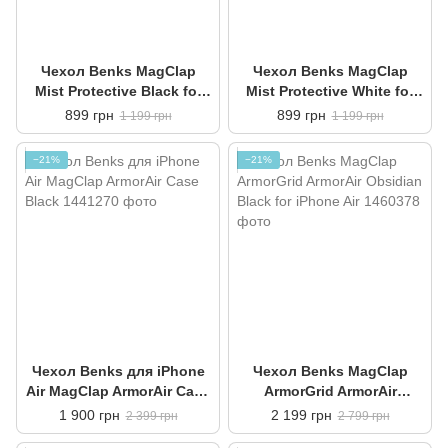
Чехол Benks MagClap
Чехол Benks MagClap
Mist Protective Black for
Mist Protective White for
iPhone Air
iPhone Air
899 грн
899 грн
1 199 грн
1 199 грн
−21%
−21%
Чехол Benks для iPhone
Чехол Benks MagClap
Air MagClap ArmorAir Case
ArmorGrid ArmorAir
Black
Obsidian Black for iPhone
1 900 грн
2 199 грн
2 399 грн
2 799 грн
Air