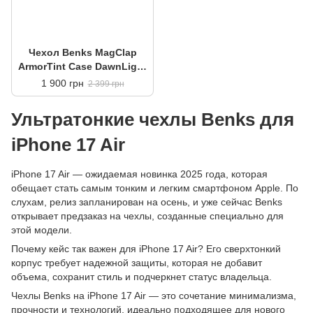
Чехол Benks MagClap
ArmorTint Case DawnLight
Gold for iPhone Air
1 900 грн
2 399 грн
Ультратонкие чехлы Benks для
iPhone 17 Air
iPhone 17 Air — ожидаемая новинка 2025 года, которая
обещает стать самым тонким и легким смартфоном Apple. По
слухам, релиз запланирован на осень, и уже сейчас Benks
открывает предзаказ на чехлы, созданные специально для
этой модели.
Почему кейс так важен для iPhone 17 Air? Его сверхтонкий
корпус требует надежной защиты, которая не добавит
объема, сохранит стиль и подчеркнет статус владельца.
Чехлы Benks на iPhone 17 Air — это сочетание минимализма,
прочности и технологий, идеально подходящее для нового