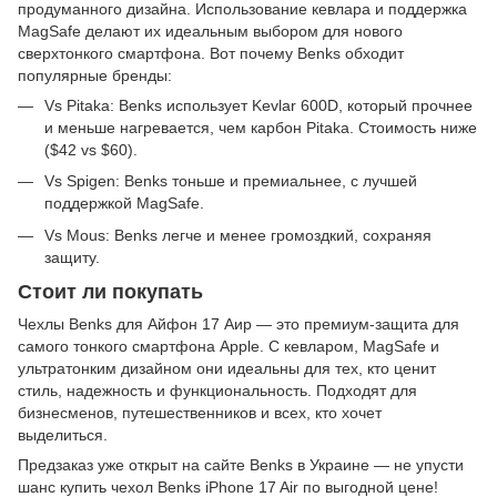
продуманного дизайна. Использование кевлара и поддержка
MagSafe делают их идеальным выбором для нового
сверхтонкого смартфона. Вот почему Benks обходит
популярные бренды:
Vs Pitaka: Benks использует Kevlar 600D, который прочнее
и меньше нагревается, чем карбон Pitaka. Стоимость ниже
($42 vs $60).
Vs Spigen: Benks тоньше и премиальнее, с лучшей
поддержкой MagSafe.
Vs Mous: Benks легче и менее громоздкий, сохраняя
защиту.
Стоит ли покупать
Чехлы Benks для Айфон 17 Аир — это премиум-защита для
самого тонкого смартфона Apple. С кевларом, MagSafe и
ультратонким дизайном они идеальны для тех, кто ценит
стиль, надежность и функциональность. Подходят для
бизнесменов, путешественников и всех, кто хочет
выделиться.
Предзаказ уже открыт на сайте Benks в Украине — не упусти
шанс купить чехол Benks iPhone 17 Air по выгодной цене!