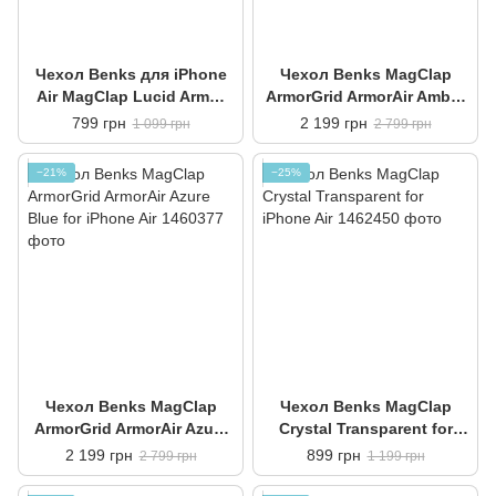
Чехол Benks для iPhone
Чехол Benks MagClap
Air MagClap Lucid Armor
ArmorGrid ArmorAir Amber
Protective White
Gold for iPhone Air
799 грн
2 199 грн
1 099 грн
2 799 грн
−21%
−25%
Чехол Benks MagClap
Чехол Benks MagClap
ArmorGrid ArmorAir Azure
Crystal Transparent for
Blue for iPhone Air
iPhone Air
2 199 грн
899 грн
2 799 грн
1 199 грн