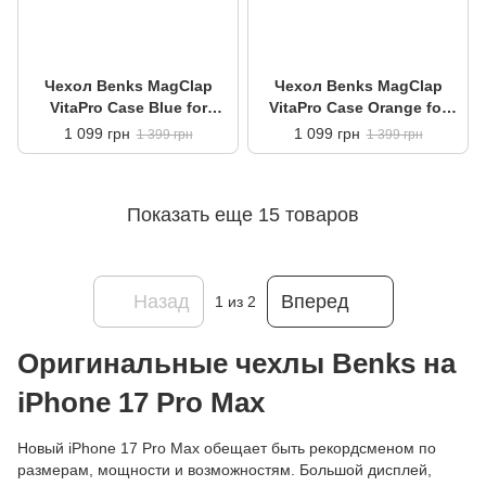
Чехол Benks MagClap
Чехол Benks MagClap
VitaPro Case Blue for
VitaPro Case Orange for
iPhone 17 Pro Max
iPhone 17 Pro Max
1 099 грн
1 099 грн
1 399 грн
1 399 грн
Показать еще 15 товаров
Назад
Вперед
1
из 2
Оригинальные чехлы Benks на
iPhone 17 Pro Max
Новый iPhone 17 Pro Max обещает быть рекордсменом по
размерам, мощности и возможностям. Большой дисплей,