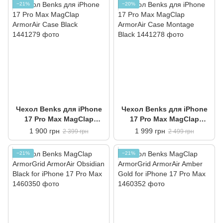
−21%
−20%
Чехол Benks для iPhone
Чехол Benks для iPhone
17 Pro Max MagClap
17 Pro Max MagClap
ArmorAir Case Black
ArmorAir Case Montage
1 900 грн
1 999 грн
2 399 грн
2 499 грн
Black
−21%
−21%