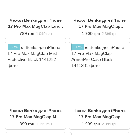
Чехол Benks для iPhone
Чехол Benks для iPhone
17 Pro Max MagClap Lucid
17 Pro Max MagClap
Armor Protective Black
ArmorTint Case Green
799 грн
1 900 грн
1 099 грн
2 399 грн
−25%
−17%
Чехол Benks для iPhone
Чехол Benks для iPhone
17 Pro Max MagClap Mist
17 Pro Max MagClap
Protective Black
ArmorPro Case Black
899 грн
1 999 грн
1 199 грн
2 399 грн