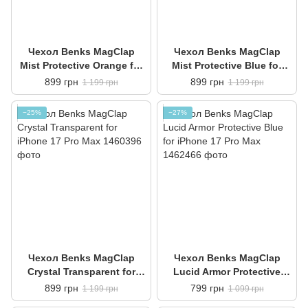
Чехол Benks MagClap
Чехол Benks MagClap
Mist Protective Orange for
Mist Protective Blue for
iPhone 17 Pro Max
iPhone 17 Pro Max
899 грн
899 грн
1 199 грн
1 199 грн
−25%
−27%
Чехол Benks MagClap
Чехол Benks MagClap
Crystal Transparent for
Lucid Armor Protective
iPhone 17 Pro Max
Blue for iPhone 17 Pro Max
899 грн
799 грн
1 199 грн
1 099 грн