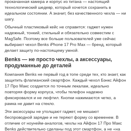
прокачанная камера и корпус из титана — настоящий
технологический шедевр, который хочется сохранить в
идеальном состоянии. А значит, без качественного чехла — ни
шагу.
Обычный пластиковый кейс не справится: гаджет нужен
надежный, тонкий, стильный и обязательно совместим с
MagSafe. Поэтому все больше пользователей уже сейчас
выбирают чехол Benks iPhone 17 Pro Max — бренд, который
делает защиту по-настоящему умной.
Benks — не просто чехлы, а аксессуары,
продуманные до деталей
Компания Benks не первый год в топе среди тех, кто знает, как
защитить флагманский смартфон. Каждый чехол Бэнкс Айфон
17 Про Макс создается по точным лекалам, идеально
повторяя форму корпуса, чтобы телефон надежно
фиксировался и не люфтил. Кнопки нажимаются четко, а
рамка не давит на стекло.
Эти аксессуары не утолщают гаджет, не мешают
беспроводной зарядке и не теряют форму со временем. В
отличие от ноунейм-аналогов, чехлы на Айфон 17 Про Макс
Benks действительно сделаны под этот смартфон, а не «на