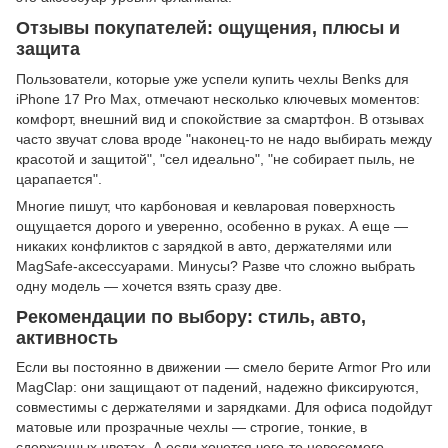
Отзывы покупателей: ощущения, плюсы и
защита
Пользователи, которые уже успели купить чехлы Benks для
iPhone 17 Pro Max, отмечают несколько ключевых моментов:
комфорт, внешний вид и спокойствие за смартфон. В отзывах
часто звучат слова вроде "наконец-то не надо выбирать между
красотой и защитой", "сел идеально", "не собирает пыль, не
царапается".
Многие пишут, что карбоновая и кевларовая поверхность
ощущается дорого и уверенно, особенно в руках. А еще —
никаких конфликтов с зарядкой в авто, держателями или
MagSafe-аксессуарами. Минусы? Разве что сложно выбрать
одну модель — хочется взять сразу две.
Рекомендации по выбору: стиль, авто,
активность
Если вы постоянно в движении — смело берите Armor Pro или
MagClap: они защищают от падений, надежно фиксируются,
совместимы с держателями и зарядками. Для офиса подойдут
матовые или прозрачные чехлы — строгие, тонкие, в
сдержанных цветах. А если хочется чего-то невесомого —