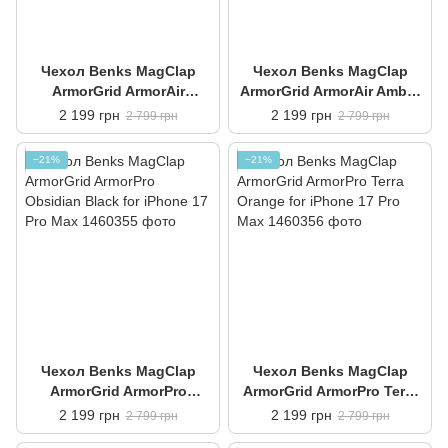
Чехол Benks MagClap
Чехол Benks MagClap
ArmorGrid ArmorAir
ArmorGrid ArmorAir Amber
Obsidian Black for iPhone
Gold for iPhone 17 Pro
2 199 грн
2 199 грн
2 799 грн
2 799 грн
17 Pro Max
Max
−21%
−21%
Чехол Benks MagClap
Чехол Benks MagClap
ArmorGrid ArmorPro
ArmorGrid ArmorPro Terra
Obsidian Black for iPhone
Orange for iPhone 17 Pro
2 199 грн
2 199 грн
2 799 грн
2 799 грн
17 Pro Max
Max