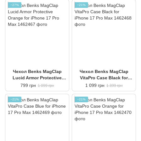
−27%
−21%
Чехол Benks MagClap
Чехол Benks MagClap
Lucid Armor Protective
VitaPro Case Black for
Orange for iPhone 17 Pro
iPhone 17 Pro Max
799 грн
1 099 грн
1 099 грн
1 399 грн
Max
−21%
−21%