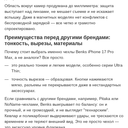
Область вокруг камер продумана до миллиметра: защита
выступает над линзами, не мешает съемке и не искажает
вспышку. Даже в магнитных моделях нет конфликтов с
беспроводной зарядкой — все четко и грамотно
спроектировано.
Преимущества перед другими брендами:
тонкость, вырезы, материалы
Почему стоит выбрать именно чехлы Benks iPhone 17 Pro
Max, а не аналоги? Все просто.
это реально тонкие и легкие модели, особенно серии Ultra
Thin;
точность вырезов — образцовая. Кнопки нажимаются
мягко, разъемы не перекрываются даже в нестандартных
аксессуарах.
Если сравнивать с другими брендами, например, Pitaka или
NoName-чехлами, Benks выигрывает по балансу: он и
прочный, и не громоздкий, и не выглядит "технарским".
Кевлар и поликарбонат выдерживают удары, не трескаются со
временем и не теряют внешний вид. Это не просто чехол —
это аксессуар уровня флагмана.