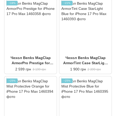
−19%
−21%
Чехол Benks MagClap
Чехол Benks MagClap
ArmorPro Prestige for
ArmorTint Case StarLight
iPhone 17 Pro Max
Blue for iPhone 17 Pro Max
2 599 грн
1 900 грн
3 199 грн
2 399 грн
−25%
−25%