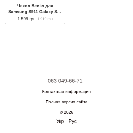
Чехол Benks для
Samsung S911 Galaxy S23
MagClap ArmorAir Case
1 599 грн
1 919 грн
Black
063 049-66-71
Контактная информация
Полная версия сайта
© 2026
Укр
Рус