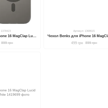
: 1378423
Артикул: 1368615
Чехол Benks для iPhone 16 MagClap Lucid Armor Protective Grey
499 грн
899 грн
899 грн