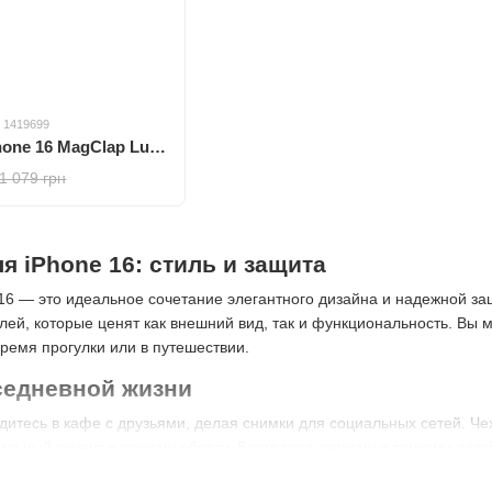
: 1419699
Чехол Benks для iPhone 16 MagClap Lucid Armor Protective White
1 079 грн
я iPhone 16: стиль и защита
16 — это идеальное сочетание элегантного дизайна и надежной за
ей, которые ценят как внешний вид, так и функциональность. Вы м
время прогулки или в путешествии.
седневной жизни
одитесь в кафе с друзьями, делая снимки для социальных сетей. Ч
тильный акцент к вашему образу. Благодаря легкому и тонкому диз