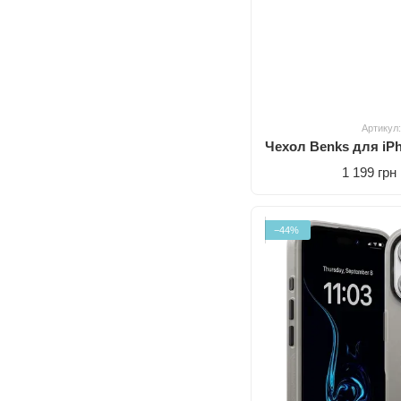
Артикул
1 199 грн
−44%