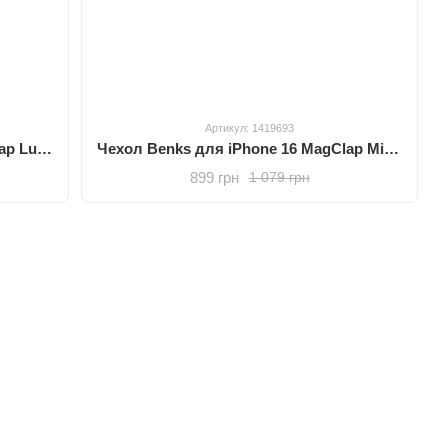
Артикул: 1419693
Чехол Benks для iPhone 16 MagClap Lucent Pro Protective Case Transparent
Чехол Benks для iPhone 16 MagClap Mist Protective Black
899 грн
1 079 грн