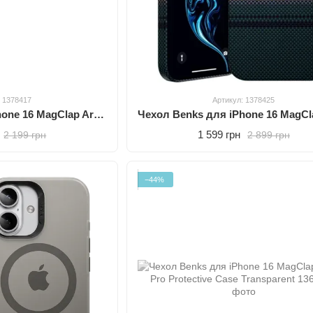
: 1378417
Артикул: 1378425
Чехол Benks для iPhone 16 MagClap ArmorAir Case Montage Black
1 599 грн
2 199 грн
2 899 грн
−44%