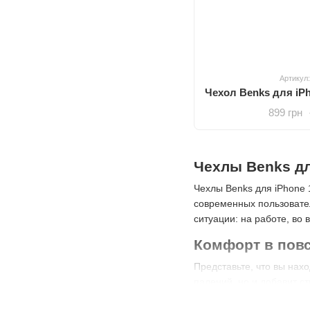
Артикул
899 грн
Чехлы Benks дл
Чехлы Benks для iPhone 
современных пользовател
ситуации: на работе, во 
Комфорт в пов
Представьте, что вы нах
падений, но и добавит с
лишнего веса.