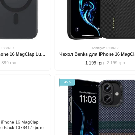
: 1368610
Артикул: 1368612
Чехол Benks для iPhone 16 MagClap Lucid Armor Protective Black
1 199 грн
899 грн
2 199 грн
−45%