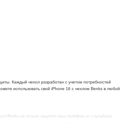
щиты. Каждый чехол разработан с учетом потребностей
ожете использовать свой iPhone 16 с чехлом Benks в любой
ехол Benks не только защитит ваш телефон от случайных
айну, вы сможете легко держать телефон в руке, не ощущая