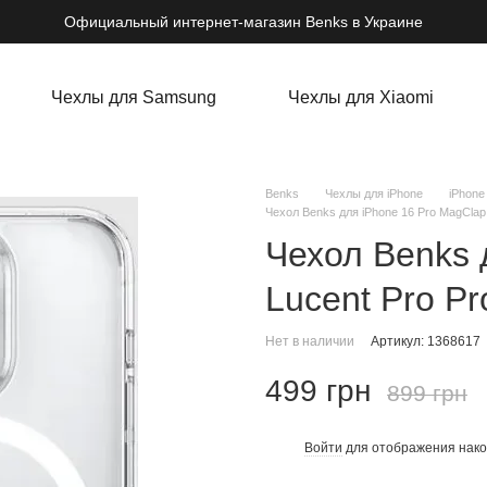
Официальный интернет-магазин Benks в Украине
Чехлы для Samsung
Чехлы для Xiaomi
Benks
Чехлы для iPhone
iPhone
Чехол Benks для iPhone 16 Pro MagClap 
Чехол Benks 
Lucent Pro Pr
Нет в наличии
Артикул: 1368617
499 грн
899 грн
Войти
для отображения нако
%