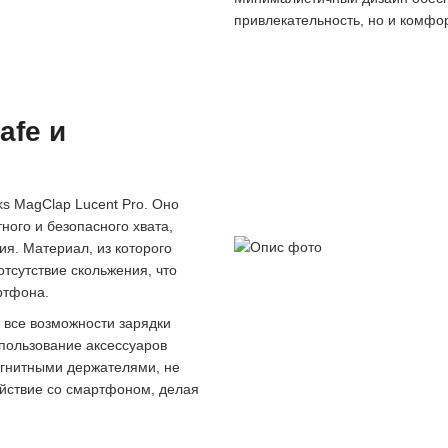
привлекательность, но и комфор
afe и
s MagClap Lucent Pro. Оно
ого и безопасного хвата,
я. Материал, из которого
отсутствие скольжения, что
ртфона.
 все возможности зарядки
спользование аксессуаров
агнитными держателями, не
ействие со смартфоном, делая