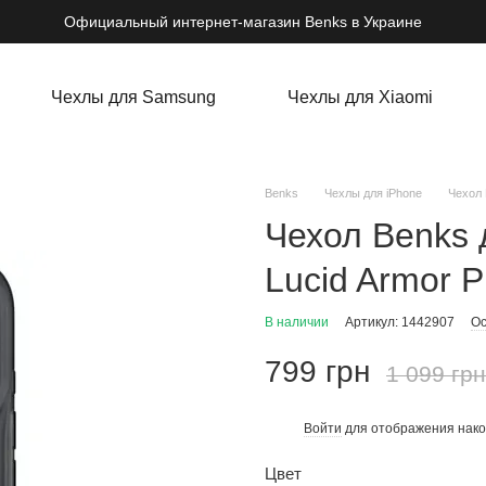
Официальный интернет-магазин Benks в Украине
Чехлы для Samsung
Чехлы для Xiaomi
Benks
Чехлы для iPhone
Чехол 
Чехол Benks 
Lucid Armor P
В наличии
Артикул: 1442907
Ос
799 грн
1 099 грн
Войти
для отображения нако
%
Цвет