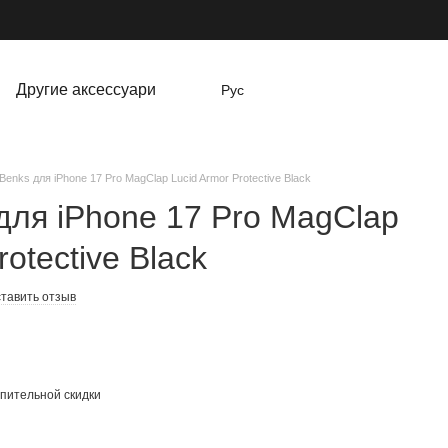
Другие аксессуари
Рус
Benks для iPhone 17 Pro MagClap Lucid Armor Protective Black
для iPhone 17 Pro MagClap
rotective Black
тавить отзыв
пительной скидки