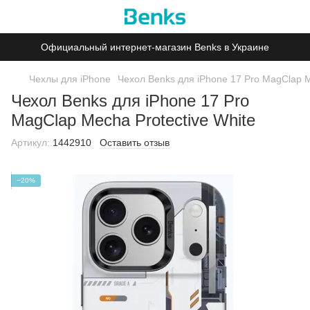
Официальный интернет-магазин Benks в Украине
Чехлы для iPhone
Чехол Benks для iPhone 17 Pro MagClap M
Чехол Benks для iPhone 17 Pro
MagClap Mecha Protective White
Артикул:
1442910
Оставить отзыв
−20%