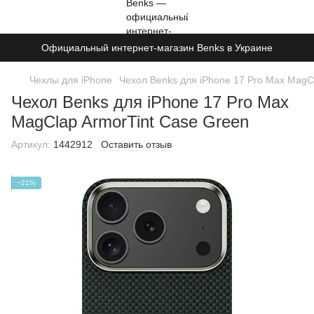
Официальный интернет-магазин Benks в Украине
Чехлы для iPhone
Чехол Benks для iPhone 17 Pro Max MagC
Чехол Benks для iPhone 17 Pro Max
MagClap ArmorTint Case Green
Артикул:
1442912
Оставить отзыв
−21%