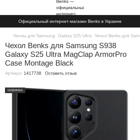
Официальный интернет-магазин Benks в Украине
Чехлы для Samsung
Galaxy S25 Ultra
Чехол Benks для Sams
Чехол Benks для Samsung S938
Galaxy S25 Ultra MagClap ArmorPro
Case Montage Black
Артикул:
1417738
Оставить отзыв
НОВИНКА