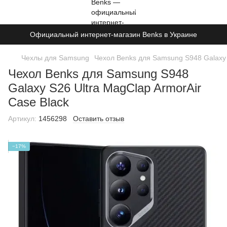
Официальный интернет-магазин Benks в Украине
Чехлы для Samsung
Чехол Benks для Samsung S948 Galaxy 
Чехол Benks для Samsung S948
Galaxy S26 Ultra MagClap ArmorAir
Case Black
Артикул:
1456298
Оставить отзыв
−17%