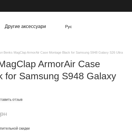
Другие аксессуари
Рус
л Benks MagClap ArmorAir Case Montage Black for Samsung S948 Galaxy S26 Ultra
MagClap ArmorAir Case
k for Samsung S948 Galaxy
тавить отзыв
грн
пительной скидки