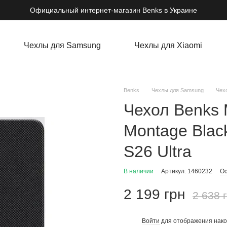
Официальный интернет-магазин Benks в Украине
Чехлы для Samsung
Чехлы для Xiaomi
Benks
Чехлы для Samsung
Чехо
Чехол Benks 
Montage Blac
S26 Ultra
В наличии
Артикул: 1460232
Ос
2 199 грн
2 638 
Войти
для отображения нако
%