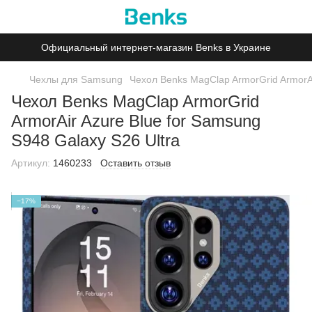
Официальный интернет-магазин Benks в Украине
Чехлы для Samsung
Чехол Benks MagClap ArmorGrid ArmorAi
Чехол Benks MagClap ArmorGrid
ArmorAir Azure Blue for Samsung
S948 Galaxy S26 Ultra
Артикул:
1460233
Оставить отзыв
−17%