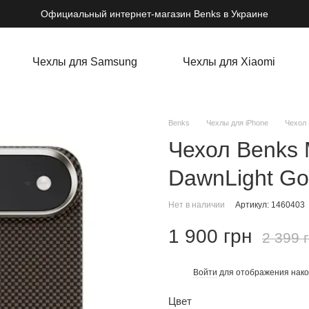
Официальный интернет-магазин Benks в Украине
Чехлы для Samsung
Чехлы для Xiaomi
Benks
Чехлы для iPhone
Чехол 
Чехол Benks 
DawnLight Gol
Нет в наличии
Артикул: 1460403
1 900 грн
2 399 
Войти
для отображения нако
%
Цвет