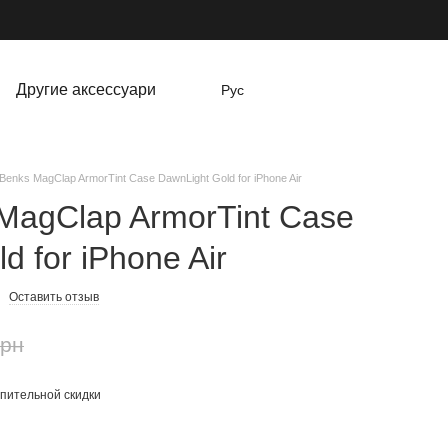
Другие аксессуари
Рус
Benks MagClap ArmorTint Case DawnLight Gold for iPhone Air
MagClap ArmorTint Case
d for iPhone Air
Оставить отзыв
грн
пительной скидки