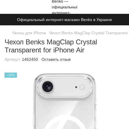
Официальный интернет-магазин Benks в Украине
Чехлы для iPhone
Чехол Benks MagClap Crystal Transparent f
Чехол Benks MagClap Crystal
Transparent for iPhone Air
Артикул:
1462450
Оставить отзыв
−25%