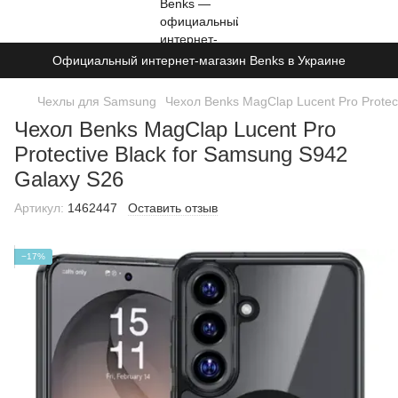
Официальный интернет-магазин Benks в Украине
Чехлы для Samsung
Чехол Benks MagClap Lucent Pro Protec
Чехол Benks MagClap Lucent Pro
Protective Black for Samsung S942
Galaxy S26
Артикул:
1462447
Оставить отзыв
−17%