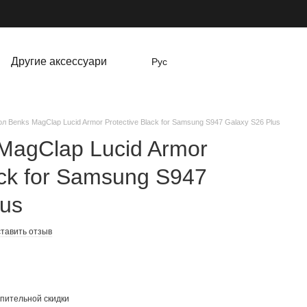
Другие аксессуари
Рус
л Benks MagClap Lucid Armor Protective Black for Samsung S947 Galaxy S26 Plus
MagClap Lucid Armor
ack for Samsung S947
lus
тавить отзыв
пительной скидки