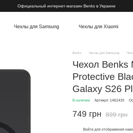
Официальный интернет-магазин Benks в Украине
Чехлы для Samsung
Чехлы для Xiaomi
Benks
Чехлы для Samsung
Чехо
Чехол Benks 
Protective Bl
Galaxy S26 P
В наличии
Артикул: 1462435
Ос
749 грн
899 грн
Войти
для отображения нако
%