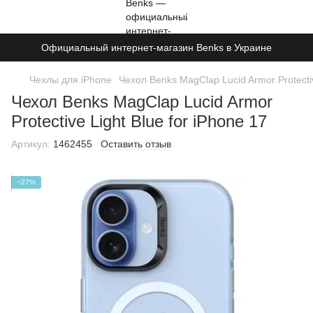
Официальный интернет-магазин Benks в Украине
Чехлы для iPhone
Чехол Benks MagClap Lucid Armor Protectiv
Чехол Benks MagClap Lucid Armor
Protective Light Blue for iPhone 17
Артикул:
1462455
Оставить отзыв
−27%