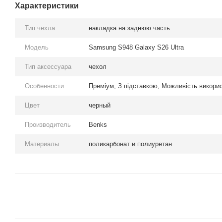
Характеристики
Тип чехла
накладка на заднюю часть
Модель
Samsung S948 Galaxy S26 Ultra
Тип аксессуара
чехол
Особенности
Преміум, З підставкою, Можливість викори
Цвет
черный
Производитель
Benks
Материалы
поликарбонат и полиуретан