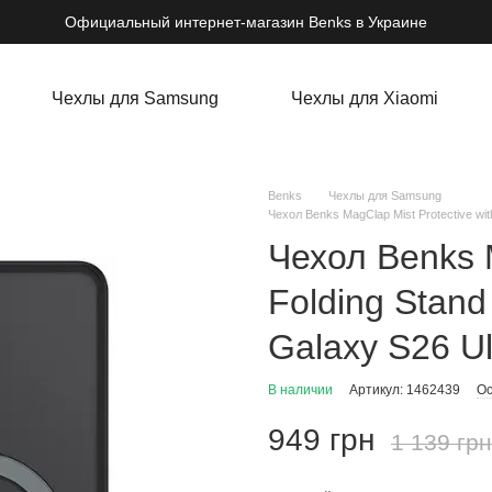
Официальный интернет-магазин Benks в Украине
Чехлы для Samsung
Чехлы для Xiaomi
Benks
Чехлы для Samsung
Чехол Benks MagClap Mist Protective wit
Чехол Benks M
Folding Stand
Galaxy S26 Ul
В наличии
Артикул: 1462439
Ос
949 грн
1 139 грн