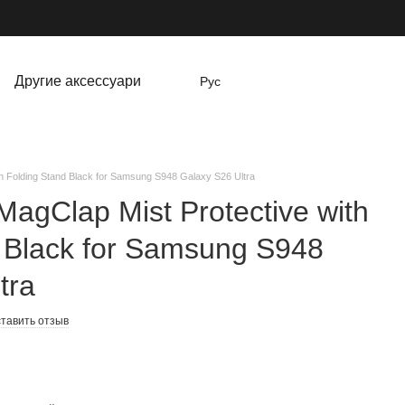
Другие аксессуари
Рус
h Folding Stand Black for Samsung S948 Galaxy S26 Ultra
agClap Mist Protective with
 Black for Samsung S948
tra
тавить отзыв