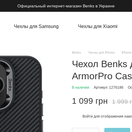
Официальный интернет-магазин Benks в Украине
Чехлы для Samsung
Чехлы для Xiaomi
Benks
Чехлы для iPhone
iPhone
Чехол Benks 
ArmorPro Cas
В наличии
Артикул: 1276186
Ос
1 099 грн
1 999 
Войти
для отображения нако
%