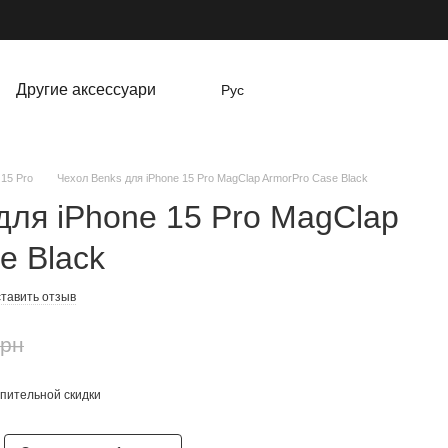
Другие аксессуари
Рус
 15 Pro
Чехол Benks для iPhone 15 Pro MagClap ArmorPro Case Black
для iPhone 15 Pro MagClap
e Black
тавить отзыв
грн
пительной скидки