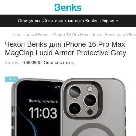
Официальный интернет-магазин Benks в Украине
Чехлы для iPhone
iPhone 16 Pro Max
Чехол Benks для iPhon
Чехол Benks для iPhone 16 Pro Max
MagClap Lucid Armor Protective Grey
Артикул:
1368606
Оставить отзыв
−44%