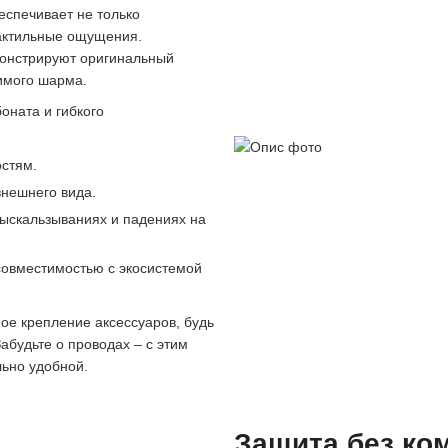
еспечивает не только
тактильные ощущения.
монстрируют оригинальный
имого шарма.
оната и гибкого
остям.
внешнего вида.
ыскальзываниях и падениях на
 совместимостью с экосистемой
ое крепление аксессуаров, будь
абудьте о проводах – с этим
ьно удобной.
Защита без ко