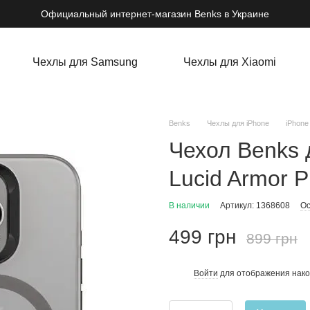
Официальный интернет-магазин Benks в Украине
Чехлы для Samsung
Чехлы для Xiaomi
Benks
Чехлы для iPhone
iPhone
Чехол Benks 
Lucid Armor P
В наличии
Артикул: 1368608
Ос
499 грн
899 грн
Войти
для отображения нако
%