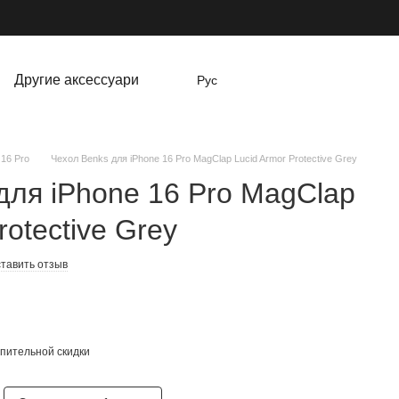
Другие аксессуари
Рус
 16 Pro
Чехол Benks для iPhone 16 Pro MagClap Lucid Armor Protective Grey
для iPhone 16 Pro MagClap
rotective Grey
тавить отзыв
пительной скидки