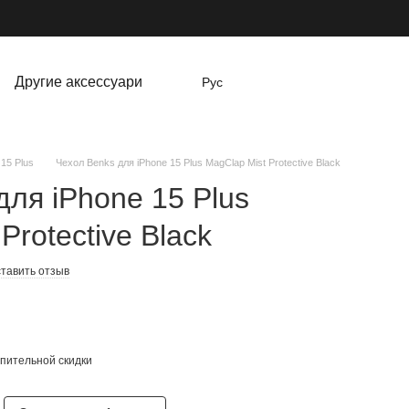
Другие аксессуари
Рус
 15 Plus
Чехол Benks для iPhone 15 Plus MagClap Mist Protective Black
для iPhone 15 Plus
Protective Black
тавить отзыв
пительной скидки