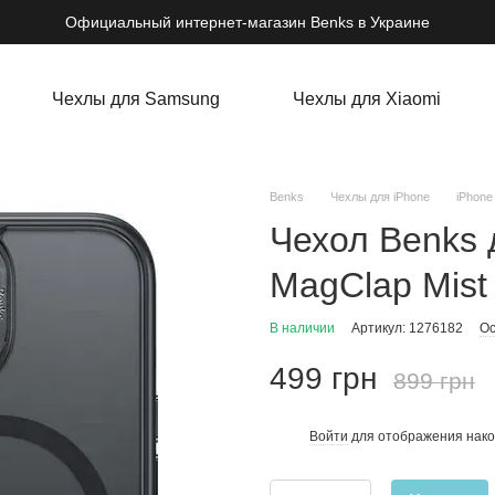
Официальный интернет-магазин Benks в Украине
Чехлы для Samsung
Чехлы для Xiaomi
Benks
Чехлы для iPhone
iPhone
Чехол Benks 
MagClap Mist 
В наличии
Артикул: 1276182
Ос
499 грн
899 грн
Войти
для отображения нако
%