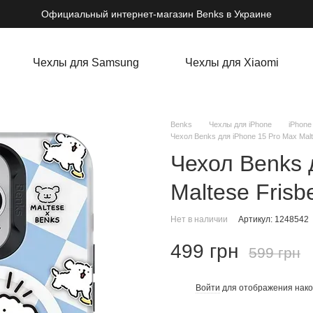
Официальный интернет-магазин Benks в Украине
Чехлы для Samsung
Чехлы для Xiaomi
Benks
Чехлы для iPhone
iPhone
Чехол Benks для iPhone 15 Pro Max Mal
Чехол Benks 
Maltese Fris
Нет в наличии
Артикул: 1248542
499 грн
599 грн
Войти
для отображения нако
%