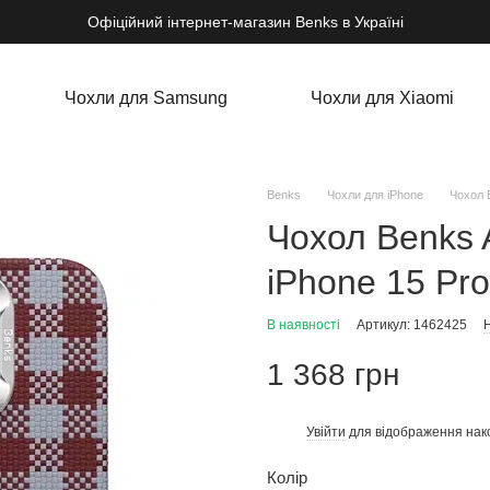
Офіційний інтернет-магазин Benks в Україні
Чохли для Samsung
Чохли для Xiaomi
Benks
Чохли для iPhone
Чохол 
Чохол Benks 
iPhone 15 Pr
В наявності
Артикул: 1462425
Н
1 368 грн
Увійти
для відображення нак
%
Колір