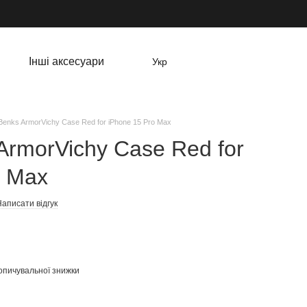
Інші аксесуари
Укр
Benks ArmorVichy Case Red for iPhone 15 Pro Max
ArmorVichy Case Red for
o Max
аписати відгук
опичувальної знижки