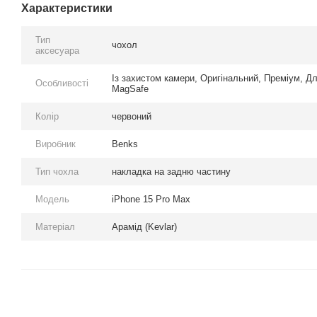
Характеристики
Тип
чохол
аксесуара
Із захистом камери, Оригінальний, Преміум, Дл
Особливості
MagSafe
Колір
червоний
Виробник
Benks
Тип чохла
накладка на задню частину
Модель
iPhone 15 Pro Max
Матеріал
Арамід (Kevlar)