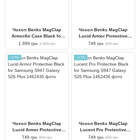
Чохол Benks MagClap
Чохол Benks MagClap
ArmorAir Case Black for
Lucid Armor Protective
Samsung S947 Galaxy S26
White for Samsung S947
1 999 грн
749 грн
2 399 грн
899 грн
Plus
Galaxy S26 Plus
−17%
−17%
Чохол Benks MagClap
Чохол Benks MagClap
Lucid Armor Protective
Lucent Pro Protective
Black for Samsung S947
Black for Samsung S947
749 грн
749 грн
899 грн
899 грн