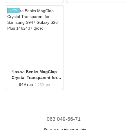
Galaxy S26 Plus
Galaxy S26 Plus
−17%
Чохол Benks MagClap
Crystal Transparent for
Samsung S947 Galaxy S26
949 грн
1 139 грн
Plus
063 049-66-71
Контактна інформація