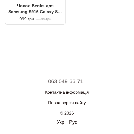
Чохол Benks для
Samsung S916 Galaxy S23
Plus MagClap ArmorAir
999 грн
1 199 грн
Case Black
063 049-66-71
Контактна інформація
Повна версія сайту
© 2026
Укр
Рус