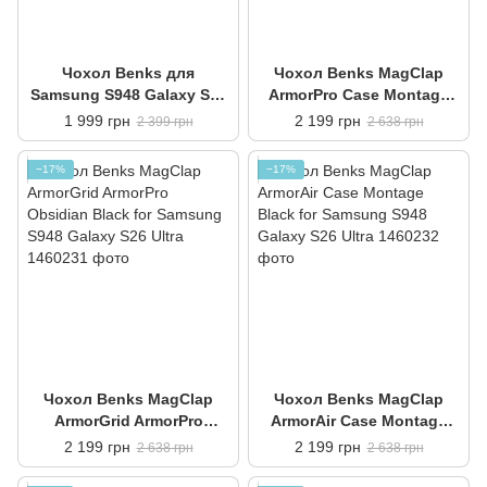
Чохол Benks для
Чохол Benks MagClap
Samsung S948 Galaxy S26
ArmorPro Case Montage
Ultra MagClap ArmorAir
Black for Samsung S948
1 999 грн
2 199 грн
2 399 грн
2 638 грн
Case Black
Galaxy S26 Ultra
−17%
−17%
Чохол Benks MagClap
Чохол Benks MagClap
ArmorGrid ArmorPro
ArmorAir Case Montage
Obsidian Black for
Black for Samsung S948
2 199 грн
2 199 грн
2 638 грн
2 638 грн
Samsung S948 Galaxy S26
Galaxy S26 Ultra
Ultra