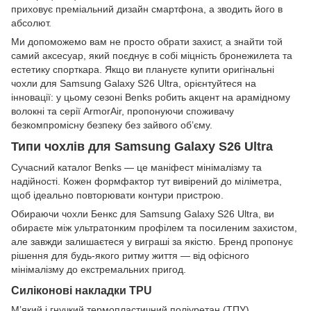
приховує преміальний дизайн смартфона, а зводить його в
абсолют.
Ми допоможемо вам не просто обрати захист, а знайти той
самий аксесуар, який поєднує в собі міцність бронежилета та
естетику спорткара. Якщо ви плануєте купити оригінальні
чохли для Samsung Galaxy S26 Ultra, орієнтуйтеся на
інновації: у цьому сезоні Benks робить акцент на арамідному
волокні та серії ArmorAir, пропонуючи споживачу
безкомпромісну безпеку без зайвого об’єму.
Типи чохлів для Samsung Galaxy S26 Ultra
Сучасний каталог Benks — це маніфест мінімалізму та
надійності. Кожен формфактор тут вивірений до міліметра,
щоб ідеально повторювати контури пристрою.
Обираючи чохли Бенкс для Samsung Galaxy S26 Ultra, ви
обираєте між ультратонким профілем та посиленим захистом,
але завжди залишаєтеся у виграші за якістю. Бренд пропонує
рішення для будь-якого ритму життя — від офісного
мінімалізму до екстремальних пригод.
Силіконові накладки TPU
М’який і гнучкий термопластичний поліуретан (ТПУ)