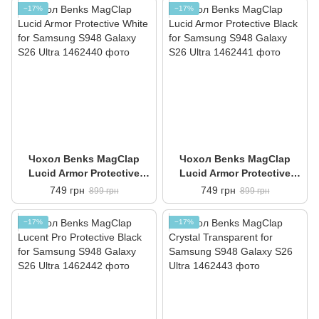
Ultra
Ultra
−17%
−17%
Чохол Benks MagClap
Чохол Benks MagClap
Lucid Armor Protective
Lucid Armor Protective
White for Samsung S948
Black for Samsung S948
749 грн
749 грн
899 грн
899 грн
Galaxy S26 Ultra
Galaxy S26 Ultra
−17%
−17%