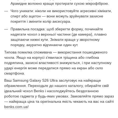
Арамідне волокно краще протирати сухою мікрофіброю.
Чого уникати: ніколи не використовуйте агресивні хімікати,
спирт або ацетон — вони можуть зруйнувати захисне
покриття і змінити колір аксесуара.
Правильна посадка: щоб зберегти форму, починайте
надягати чохол з верхньої частини (де камера), плавно
защіпаючи нижні кути. Знімати краще у зворотному
порядку, акуратно відгинаючи один кут.
Типова помилка споживача — використання пошкодженого
чохла. Якщо на корпусі з’явилася тріщина або глибока
подряпина, захисні властивості знижуються, і при наступному
ударі енергія може передатися прямо на екран або скло
смартфона.
Ваш Samsung Galaxy S26 Ultra заслуговує на найкраще
обрамлення. Переходьте до нашого каталогу, обирайте свій
ідеальний чохол Benks і насолоджуйтесь бездоганною
роботою гаджета у будь-яких умовах. Замовляйте прямо зараз
— найкраща ціна та оригінальна якість чекають на вас на сайті
benks.com.ua
!