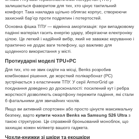
залишається фаворитом для тих, хто цінує тактильний
комфорт. Така накладка щільно облягає корпус, створюючи
захисний бар’єр проти подряпин і потертостей.
Основна фішка ТПУ — відмінна амортизація: при випадковому
падінні матеріал гасить енергію удару, зберігаючи електроніку
цілою. Це легкий і надійний вибір, який не заважає керуванню і
практично не додає ваги телефону, що важливо для
щоденного використання у місті.
Протиударні моделі TPU+PC
Для тих, хто не звик сидіти на місці, Benks розробив
комбіновані рішення, де жорсткий полікарбонат (PC)
зустрічається з еластичним ТПУ. У серії ArmorGrid це
поєднання доведено до досконалості: посилений кут і ребра
жорсткості дозволяють смартфону пережити падіння, які стали
б фатальними для звичайних чохлів.
Якщо ви активний спортсмен або просто цінуєте максимальну
безпеку, варто
купити чохол Benks на Samsung S26 Ultra
з
такою структурою. Це справжній броньований моноблок, що
захищає кожен міліметр вашого гаджета.
Чохли-книжки зі шкіри та екошкіри