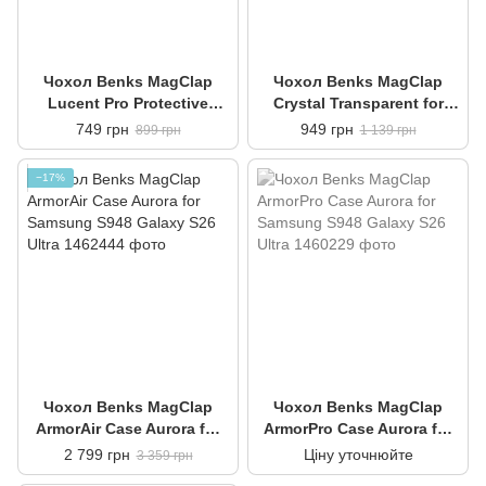
Чохол Benks MagClap
Чохол Benks MagClap
Lucent Pro Protective
Crystal Transparent for
Black for Samsung S948
Samsung S948 Galaxy S26
749 грн
949 грн
899 грн
1 139 грн
Galaxy S26 Ultra
Ultra
−17%
Чохол Benks MagClap
Чохол Benks MagClap
ArmorAir Case Aurora for
ArmorPro Case Aurora for
Samsung S948 Galaxy S26
Samsung S948 Galaxy S26
2 799 грн
Ціну уточнюйте
3 359 грн
Ultra
Ultra