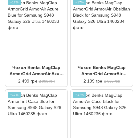
−17%
−17%
Чохол Benks MagClap
Чохол Benks MagClap
ArmorGrid ArmorAir Azure
ArmorGrid ArmorAir
Blue for Samsung S948
Obsidian Black for
2 499 грн
2 199 грн
2 999 грн
2 638 грн
Galaxy S26 Ultra
Samsung S948 Galaxy S26
Ultra
−17%
−17%