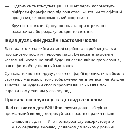
Підтримка та консультація. Наші експерти допоможуть
підібрати формфактор під ваш стиль життя, чи то офісний
працівник, чи екстремальний спортсмен.
Зручність оплати. Доступна оплата при отриманні,
розстрочка або розрахунок криптовалютою.
Індивідуальний дизайн і кастомні чохли
Для тих, хто хоче вийти за межі серійного виробництва, ми
пропонуємо послугу персоналізації. Ви можете замовити
кастомний чохол, на який буде нанесене якісне гравіювання,
ваше фото або унікальний малюнок.
Сучасна технологія друку дозволяє фарбі проникати глибоко в
структуру матеріалу, тому зображення не зітреться і не зблідне
з часом. Це чудовий спосіб зробити ваш S26 Ultra по-
справжньому єдиним у своєму роді.
Правила експлуатації та догляд за чохлом
Щоб ваш
чохол для S26 Ultra
служив довго і зберігав
преміальний вигляд, дотримуйтесь простих правил гігієни.
Очищення: для ТПУ та полікарбонату використовуйте
м’яку серветку, змочену у слабкому мильному розчині.