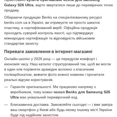
Galaxy S26 Ultra
, варто звертатися лише до перевірених точок
продажу.
Обираючи продукцію Benks на спеціалізованому ресурсі
benks.com.ua в Україні, ви отримуєте не просто шматок
пластику, а сертифікований виріб. Офіційна продукція
проходить суворий контроль якості, що підтверджує
міжнародна сертифікація та відповідність військовим
стандартам захисту.
Переваги замовлення в інтернет-магазині
Онлайн-шопінг у 2026 році — це передусім комфорт і
економія часу. Наш каталог структурований так, щоб ви могли
в один клік порівняти арамідне волокно з класичним
полікарбонатом, вивчити фото кожної новинки і прочитати
реальні відгуки користувачів.
Гарантія оригінальності. Ми працюємо напряму з
виробником, тому кожен
чохол Benks для Samsung S26
Ultra
має унікальний перевірочний код.
Блискавична доставка. Замовляйте сьогодні — і вже завтра
ваш смартфон у Києві або будь-якому іншому місті України
буде під надійним захистом.