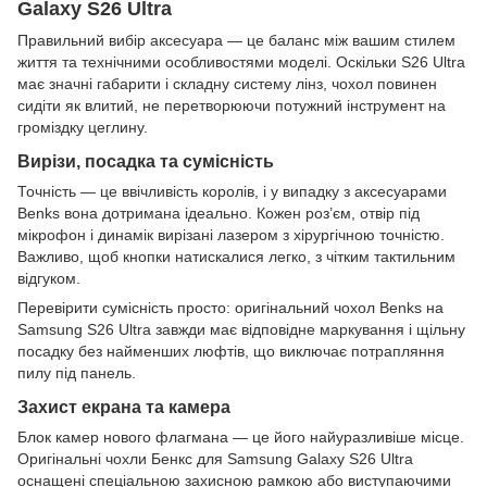
Galaxy S26 Ultra
Правильний вибір аксесуара — це баланс між вашим стилем
життя та технічними особливостями моделі. Оскільки S26 Ultra
має значні габарити і складну систему лінз, чохол повинен
сидіти як влитий, не перетворюючи потужний інструмент на
громіздку цеглину.
Вирізи, посадка та сумісність
Точність — це ввічливість королів, і у випадку з аксесуарами
Benks вона дотримана ідеально. Кожен роз’єм, отвір під
мікрофон і динамік вирізані лазером з хірургічною точністю.
Важливо, щоб кнопки натискалися легко, з чітким тактильним
відгуком.
Перевірити сумісність просто: оригінальний чохол Benks на
Samsung S26 Ultra завжди має відповідне маркування і щільну
посадку без найменших люфтів, що виключає потрапляння
пилу під панель.
Захист екрана та камера
Блок камер нового флагмана — це його найуразливіше місце.
Оригінальні чохли Бенкс для Samsung Galaxy S26 Ultra
оснащені спеціальною захисною рамкою або виступаючими