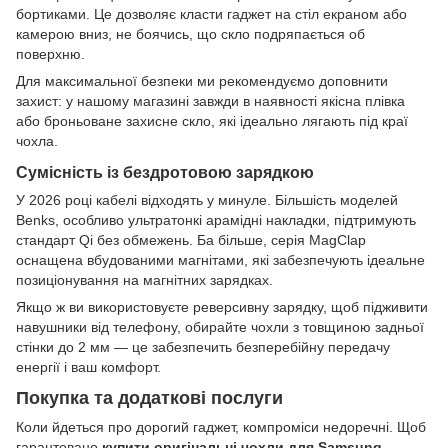
бортиками. Це дозволяє класти гаджет на стіл екраном або
камерою вниз, не боячись, що скло подряпається об
поверхню.
Для максимальної безпеки ми рекомендуємо доповнити
захист: у нашому магазині завжди в наявності якісна плівка
або броньоване захисне скло, які ідеально лягають під краї
чохла.
Сумісність із бездротовою зарядкою
У 2026 році кабелі відходять у минуле. Більшість моделей
Benks, особливо ультратонкі арамідні накладки, підтримують
стандарт Qi без обмежень. Ба більше, серія MagClap
оснащена вбудованими магнітами, які забезпечують ідеальне
позиціонування на магнітних зарядках.
Якщо ж ви використовуєте реверсивну зарядку, щоб підживити
навушники від телефону, обирайте чохли з товщиною задньої
стінки до 2 мм — це забезпечить безперебійну передачу
енергії і ваш комфорт.
Покупка та додаткові послуги
Коли йдеться про дорогий гаджет, компроміси недоречні. Щоб
гарантовано
купити оригінальні чохли для Samsung