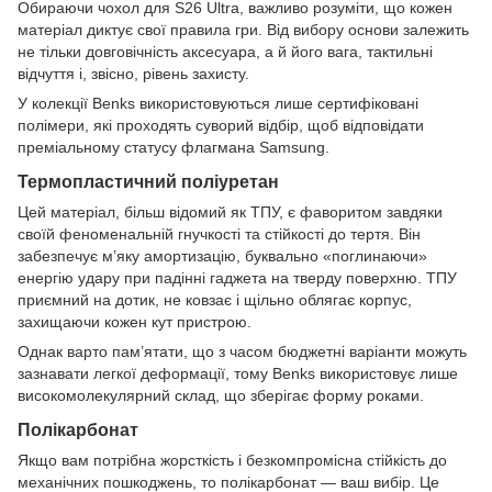
Обираючи чохол для S26 Ultra, важливо розуміти, що кожен
матеріал диктує свої правила гри. Від вибору основи залежить
не тільки довговічність аксесуара, а й його вага, тактильні
відчуття і, звісно, рівень захисту.
У колекції Benks використовуються лише сертифіковані
полімери, які проходять суворий відбір, щоб відповідати
преміальному статусу флагмана Samsung.
Термопластичний поліуретан
Цей матеріал, більш відомий як ТПУ, є фаворитом завдяки
своїй феноменальній гнучкості та стійкості до тертя. Він
забезпечує м’яку амортизацію, буквально «поглинаючи»
енергію удару при падінні гаджета на тверду поверхню. ТПУ
приємний на дотик, не ковзає і щільно облягає корпус,
захищаючи кожен кут пристрою.
Однак варто пам’ятати, що з часом бюджетні варіанти можуть
зазнавати легкої деформації, тому Benks використовує лише
високомолекулярний склад, що зберігає форму роками.
Полікарбонат
Якщо вам потрібна жорсткість і безкомпромісна стійкість до
механічних пошкоджень, то полікарбонат — ваш вибір. Це