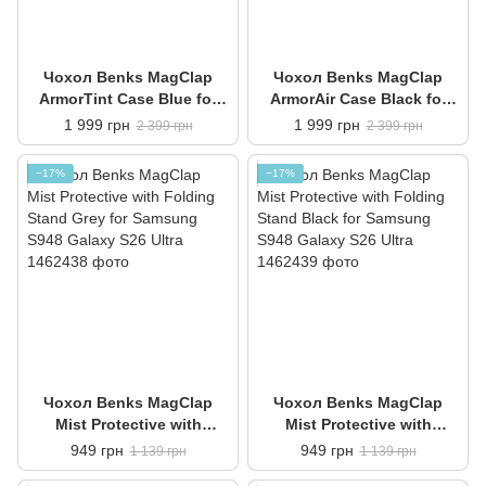
Чохол Benks MagClap
Чохол Benks MagClap
ArmorTint Case Blue for
ArmorAir Case Black for
Samsung S948 Galaxy S26
Samsung S948 Galaxy S26
1 999 грн
1 999 грн
2 399 грн
2 399 грн
Ultra
Ultra
−17%
−17%
Чохол Benks MagClap
Чохол Benks MagClap
Mist Protective with
Mist Protective with
Folding Stand Grey for
Folding Stand Black for
949 грн
949 грн
1 139 грн
1 139 грн
Samsung S948 Galaxy S26
Samsung S948 Galaxy S26