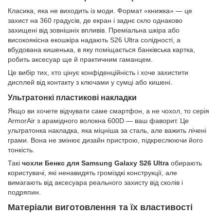
Класика, яка не виходить із моди. Формат «книжка» — це
захист на 360 градусів, де екран і заднє скло однаково
захищені від зовнішніх впливів. Преміальна шкіра або
високоякісна екошкіра надають S26 Ultra солідності, а
вбудована кишенька, в яку поміщається банківська картка,
робить аксесуар ще й практичним гаманцем.
Це вибір тих, хто цінує конфіденційність і хоче захистити
дисплей від контакту з ключами у сумці або кишені.
Ультратонкі пластикові накладки
Якщо ви хочете відчувати саме смартфон, а не чохол, то серія
ArmorAir з арамідного волокна 600D — ваш фаворит. Це
ультратонка накладка, яка міцніша за сталь, але важить лічені
грами. Вона не змінює дизайн пристрою, підкреслюючи його
тонкість.
Такі
чохли Бенкс для Samsung Galaxy S26 Ultra
обирають
користувачі, які ненавидять громіздкі конструкції, але
вимагають від аксесуара реального захисту від сколів і
подряпин.
Матеріали виготовлення та їх властивості