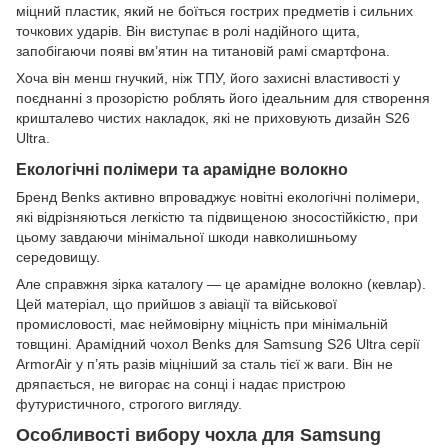
міцний пластик, який не боїться гострих предметів і сильних
точкових ударів. Він виступає в ролі надійного щита,
запобігаючи появі вм’ятин на титановій рамі смартфона.
Хоча він менш гнучкий, ніж ТПУ, його захисні властивості у
поєднанні з прозорістю роблять його ідеальним для створення
кришталево чистих накладок, які не приховують дизайн S26
Ultra.
Екологічні полімери та арамідне волокно
Бренд Benks активно впроваджує новітні екологічні полімери,
які відрізняються легкістю та підвищеною зносостійкістю, при
цьому завдаючи мінімальної шкоди навколишньому
середовищу.
Але справжня зірка каталогу — це арамідне волокно (кевлар).
Цей матеріал, що прийшов з авіації та військової
промисловості, має неймовірну міцність при мінімальній
товщині. Арамідний чохол Benks для Samsung S26 Ultra серії
ArmorAir у п’ять разів міцніший за сталь тієї ж ваги. Він не
дряпається, не вигорає на сонці і надає пристрою
футуристичного, строгого вигляду.
Особливості вибору чохла для Samsung