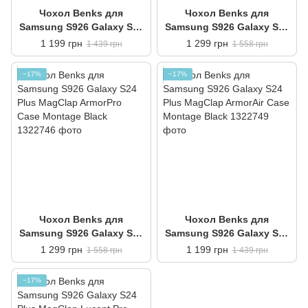
Чохол Benks для
Чохол Benks для
Samsung S926 Galaxy S24
Samsung S926 Galaxy S24
Plus MagClap ArmorAir
Plus MagClap ArmorPro
1 199 грн
1 299 грн
1 439 грн
1 558 грн
Case Black
Case Black
−17%
−17%
Чохол Benks для
Чохол Benks для
Samsung S926 Galaxy S24
Samsung S926 Galaxy S24
Plus MagClap ArmorPro
Plus MagClap ArmorAir
1 299 грн
1 199 грн
1 558 грн
1 439 грн
Case Montage Black
Case Montage Black
−17%