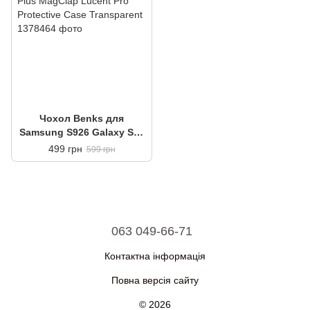
Чохол Benks для
Samsung S926 Galaxy S24
Plus MagClap Lucent Pro
499 грн
599 грн
Protective Case
Transparent
063 049-66-71
Контактна інформація
Повна версія сайту
© 2026