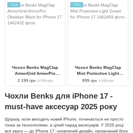
−21%
−25%
Чохол Benks MagClap
Чохол Benks MagClap
ArmorGrid ArmorPro
Mist Protective Light
Obsidian Black for iPhone
Green for iPhone 17
2 199 грн
899 грн
2 799 грн
1 199 грн
17
Чохли Benks для iPhone 17 -
must-have аксесуар 2025 року
Щоразу, коли виходить новий iPhone, починається не просто
гонка за технологіями, а цілий парад аксесуарів. У 2025 році
вся увага — до iPhone 17: оновлений дизайн, прокачаний блок