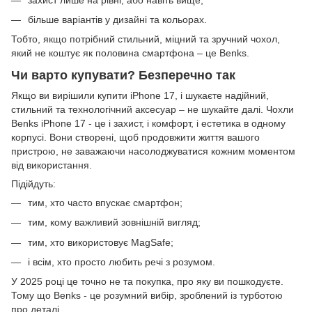
більше варіантів у дизайні та кольорах.
Тобто, якщо потрібний стильний, міцний та зручний чохол,
який не коштує як половина смартфона – це Benks.
Чи варто купувати? Безперечно так
Якщо ви вирішили купити iPhone 17, і шукаєте надійний,
стильний та технологічний аксесуар – не шукайте далі. Чохли
Benks iPhone 17 - це і захист, і комфорт, і естетика в одному
корпусі. Вони створені, щоб продовжити життя вашого
пристрою, не заважаючи насолоджуватися кожним моментом
від використання.
Підійдуть:
тим, хто часто впускає смартфон;
тим, кому важливий зовнішній вигляд;
тим, хто використовує MagSafe;
і всім, хто просто любить речі з розумом.
У 2025 році це точно не та покупка, про яку ви пошкодуєте.
Тому що Benks - це розумний вибір, зроблений із турботою
про деталі.