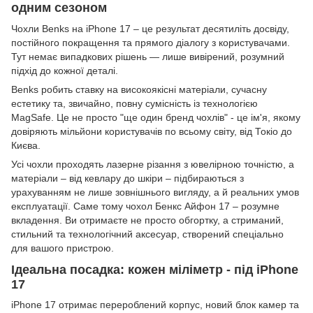
одним сезоном
Чохли Benks на iPhone 17 – це результат десятиліть досвіду,
постійного покращення та прямого діалогу з користувачами.
Тут немає випадкових рішень — лише вивірений, розумний
підхід до кожної деталі.
Benks робить ставку на високоякісні матеріали, сучасну
естетику та, звичайно, повну сумісність із технологією
MagSafe. Це не просто "ще один бренд чохлів" - це ім'я, якому
довіряють мільйони користувачів по всьому світу, від Токіо до
Києва.
Усі чохли проходять лазерне різання з ювелірною точністю, а
матеріали – від кевлару до шкіри – підбираються з
урахуванням не лише зовнішнього вигляду, а й реальних умов
експлуатації. Саме тому чохол Бенкс Айфон 17 – розумне
вкладення. Ви отримаєте не просто обгортку, а стриманий,
стильний та технологічний аксесуар, створений спеціально
для вашого пристрою.
Ідеальна посадка: кожен міліметр - під iPhone
17
iPhone 17 отримає перероблений корпус, новий блок камер та