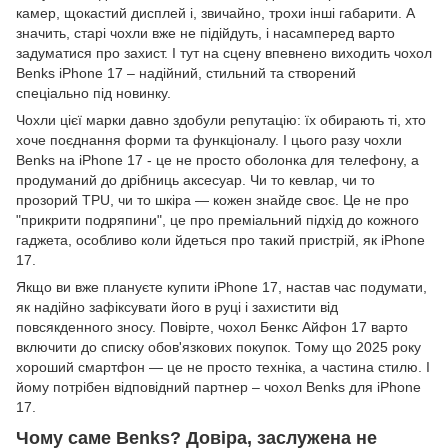
камер, щокастий дисплей і, звичайно, трохи інші габарити. А
значить, старі чохли вже не підійдуть, і насамперед варто
задуматися про захист. І тут на сцену впевнено виходить чохол
Benks iPhone 17 – надійний, стильний та створений
спеціально під новинку.
Чохли цієї марки давно здобули репутацію: їх обирають ті, хто
хоче поєднання форми та функціоналу. І цього разу чохли
Benks на iPhone 17 - це не просто оболонка для телефону, а
продуманий до дрібниць аксесуар. Чи то кевлар, чи то
прозорий TPU, чи то шкіра — кожен знайде своє. Це не про
"прикрити подряпини", це про преміальний підхід до кожного
гаджета, особливо коли йдеться про такий пристрій, як iPhone
17.
Якщо ви вже плануєте купити iPhone 17, настав час подумати,
як надійно зафіксувати його в руці і захистити від
повсякденного зносу. Повірте, чохол Бенкс Айфон 17 варто
включити до списку обов'язкових покупок. Тому що 2025 року
хороший смартфон — це не просто техніка, а частина стилю. І
йому потрібен відповідний партнер – чохол Benks для iPhone
17.
Чому саме Benks? Довіра, заслужена не