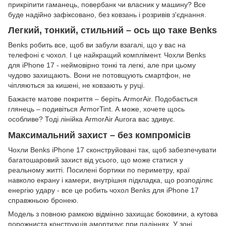
прикріпити гаманець, повербанк чи власник у машину? Все
буде надійно зафіксовано, без ковзань і розривів з'єднання.
Легкий, тонкий, стильний – ось що таке Benks
Benks робить все, щоб ви забули взагалі, що у вас на
телефоні є чохол. І це найкращий комплімент. Чохли Benks
для iPhone 17 - неймовірно тонкі та легкі, але при цьому
чудово захищають. Вони не потовщують смартфон, не
чіпляються за кишені, не ковзають у руці.
Бажаєте матове покриття – беріть ArmorAir. Подобається
глянець – подивіться ArmorTint. А може, хочете щось
особливе? Тоді лінійка ArmorAir Aurora вас здивує.
Максимальний захист – без компромісів
Чохли Benks iPhone 17 сконструйовані так, щоб забезпечувати
багатошаровий захист від усього, що може статися у
реальному житті. Посилені бортики по периметру, краї
навколо екрану і камери, внутрішня підкладка, що розподіляє
енергію удару - все це робить чохол Benks для iPhone 17
справжньою бронею.
Модель з повною рамкою відмінно захищає боковини, а кутова
порожниста конструкція амортизує при падіннях. У зоні