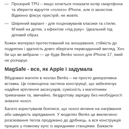
Прозорий TPU – якщо хочеться показати колір смартфона
та зберегти відчуття «голого» iPhone, але із захистом.
Відмінно фіксує пристрій, не жовтіє.
Шкіряний варіант - для поціновувачів класики та стилю.
М'який на дотик, з ефектом «під руку». Ідеальний під
діловий образ.
Кожен матеріал протестований на зношування, стійкість до
подряпин і здатність довго зберігати первозданний вигляд. Хоч
би що ви вибрали — це буде Benks чохол для iPhone 17, який
не розчарує.
MagSafe - все, як Apple і задумала
Вбудовані магніти в чохлах Benks – не просто декоративна
вставка. Це повноцінна частина конструкції, що забезпечує
надійне кріплення аксесуарів, сумісність з магнітними
тримачами та, звичайно, бездротову зарядку без необхідності
знімати чохол.
Багато користувачів боялися, що чохол вплине на нагрівання
або швидкість заряджання. У моделях Benks це виключено:
розсіювання тепла продумано до дрібниць, а вся конструкція
працює у повному sync із зарядними станціями. Бажаєте