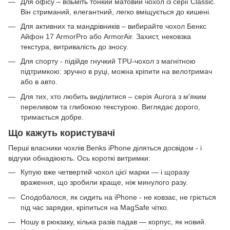
Для офісу – візьміть тонкий матовий чохол із серії Classic.
Він стриманий, елегантний, легко вміщується до кишені.
Для активних та мандрівників – вибирайте чохол Бенкс
Айфон 17 ArmorPro або ArmorAir. Захист, нековзка
текстура, витривалість до зносу.
Для спорту - підійде гнучкий TPU-чохол з магнітною
підтримкою: зручно в руці, можна кріпити на велотримач
або в авто.
Для тих, хто любить виділитися – серія Aurora з м'яким
переливом та глибокою текстурою. Виглядає дорого,
тримається добре.
Що кажуть користувачі
Перші власники чохлів Benks iPhone діляться досвідом - і
відгуки обнадіюють. Ось короткі витримки:
Купую вже четвертий чохол цієї марки — і щоразу
враження, що зробили краще, ніж минулого разу.
Сподобалося, як сидить на iPhone - не ковзає, не гріється
під час зарядки, кріпиться на MagSafe чітко.
Ношу в рюкзаку, кілька разів падав — корпус, як новий.