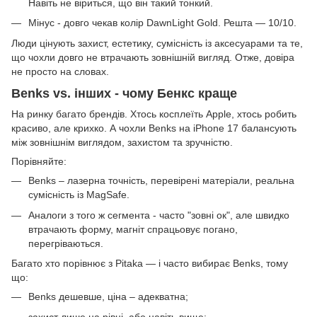
Навіть не віриться, що він такий тонкий.
Мінус - довго чекав колір DawnLight Gold. Решта — 10/10.
Люди цінують захист, естетику, сумісність із аксесуарами та те,
що чохли довго не втрачають зовнішній вигляд. Отже, довіра
не просто на словах.
Benks vs. інших - чому Бенкс краще
На ринку багато брендів. Хтось косплеїть Apple, хтось робить
красиво, але крихко. А чохли Benks на iPhone 17 балансують
між зовнішнім виглядом, захистом та зручністю.
Порівняйте:
Benks – лазерна точність, перевірені матеріали, реальна
сумісність із MagSafe.
Аналоги з того ж сегмента - часто "зовні ок", але швидко
втрачають форму, магніт спрацьовує погано,
перегріваються.
Багато хто порівнює з Pitaka — і часто вибирає Benks, тому
що:
Benks дешевше, ціна – адекватна;
захист лише на рівні, або навіть вище;