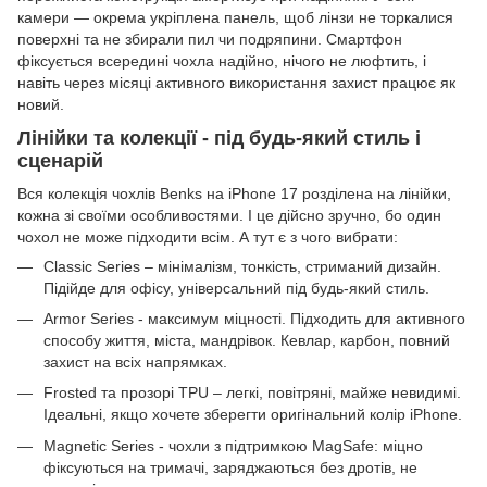
камери — окрема укріплена панель, щоб лінзи не торкалися
поверхні та не збирали пил чи подряпини. Смартфон
фіксується всередині чохла надійно, нічого не люфтить, і
навіть через місяці активного використання захист працює як
новий.
Лінійки та колекції - під будь-який стиль і
сценарій
Вся колекція чохлів Benks на iPhone 17 розділена на лінійки,
кожна зі своїми особливостями. І це дійсно зручно, бо один
чохол не може підходити всім. А тут є з чого вибрати:
Classic Series – мінімалізм, тонкість, стриманий дизайн.
Підійде для офісу, універсальний під будь-який стиль.
Armor Series - максимум міцності. Підходить для активного
способу життя, міста, мандрівок. Кевлар, карбон, повний
захист на всіх напрямках.
Frosted та прозорі TPU – легкі, повітряні, майже невидимі.
Ідеальні, якщо хочете зберегти оригінальний колір iPhone.
Magnetic Series - чохли з підтримкою MagSafe: міцно
фіксуються на тримачі, заряджаються без дротів, не