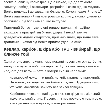
злегка оновлену геометрію. Це означає, що для точного
захисту необхідні аксесуари, розроблені саме під цю модель. І
Benks подолає і це завдання блискуче. Кожен чохол iPhone 17
Benks адаптований під нові розміри корпусу, кнопки, динаміки і
особливо - під блок камер, що виступає.
Приємний бонус – укріплені торцеві рамки, які надійно
захищають пристрій від бічних ударів. І нехай вам не
доведеться кидати смартфон, приємно знати, що якщо таке
трапиться - чохол від Benks прийме удар на себе.
Кевлар, карбон, шкіра або TPU - вибирай, що
ближче тобі
Одна з головних причин, чому покупці повертаються до Benks
знову і знову – це вибір матеріалів. Тут немає універсального
«одного для всіх» — зате є чотири сильні напрямки:
Кевларовий чохол – міцний, легкий, тактильно приємний.
Не ковзає, не вицвітає, не боїться падінь. Підходить тим,
хто хоче максимум захисту без зайвої товщини.
Карбоновий чохол – вибір для тих, хто цінує преміальний
індустріальний стиль. Поверхня з промовистою текстурою,
яка відмінно приховує сліди використання.