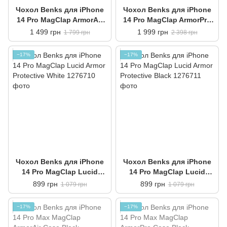
Чохол Benks для iPhone
Чохол Benks для iPhone
14 Pro MagClap ArmorAir
14 Pro MagClap ArmorPro
Case Black
Case Black
1 499 грн
1 999 грн
1 799 грн
2 398 грн
−17%
−17%
Чохол Benks для iPhone
Чохол Benks для iPhone
14 Pro MagClap Lucid
14 Pro MagClap Lucid
Armor Protective White
Armor Protective Black
899 грн
899 грн
1 079 грн
1 079 грн
−17%
−17%