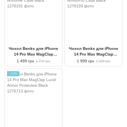
Чохол Benks для iPhone
Чохол Benks для iPhone
14 Pro Max MagClap
14 Pro Max MagClap
ArmorAir Case Black
ArmorPro Case Black
1 499 грн
1 999 грн
1 799 грн
2 398 грн
−17%