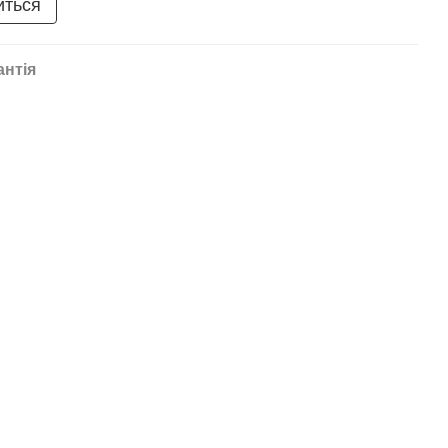
иться
антія