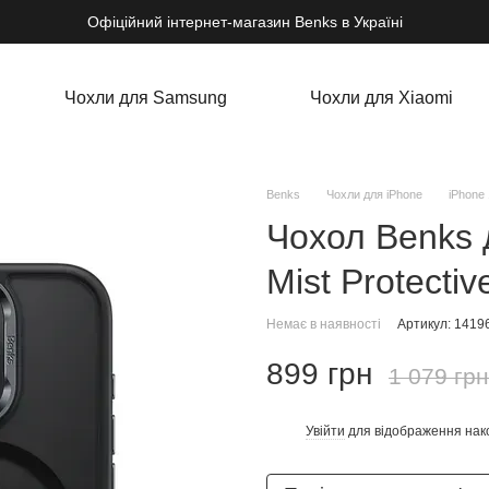
Офіційний інтернет-магазин Benks в Україні
Чохли для Samsung
Чохли для Xiaomi
Benks
Чохли для iPhone
iPhone 
Чохол Benks 
Mist Protectiv
Немає в наявності
Артикул: 1419
899 грн
1 079 грн
Увійти
для відображення нак
%