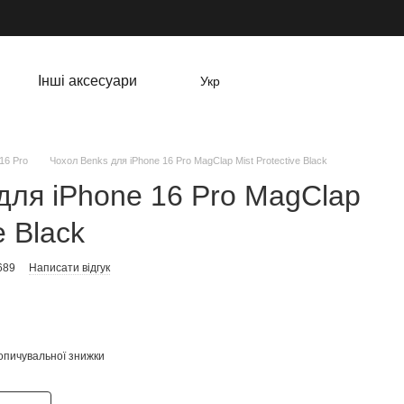
Інші аксесуари
Укр
16 Pro
Чохол Benks для iPhone 16 Pro MagClap Mist Protective Black
для iPhone 16 Pro MagClap
e Black
689
Написати відгук
опичувальної знижки