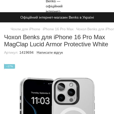
Офіційний інтернет-магазин Benks в Україні
Чохли для iPhone
iPhone 16 Pro Max
Чохол Benks для iPhon
Чохол Benks для iPhone 16 Pro Max
MagClap Lucid Armor Protective White
Артикул:
1419694
Написати відгук
−17%