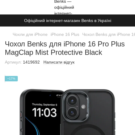
Офіційний інтернет-магазин Benks в Україні
Чохли для iPhone
iPhone 16 Plus
Чохол Benks для iPhone 16
Чохол Benks для iPhone 16 Pro Plus
MagClap Mist Protective Black
Артикул:
1419692
Написати відгук
−17%