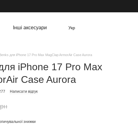
Інші аксесуари
Укр
Benks для iPhone 17 Pro Max MagClap ArmorAir Case Aurora
для iPhone 17 Pro Max
rAir Case Aurora
277
Написати відгук
грн
опичувальної знижки