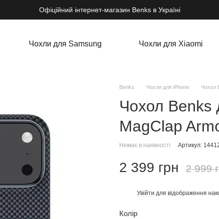
Офіційний інтернет-магазин Benks в Україні
Чохли для Samsung
Чохли для Xiaomi
Benks
Чохли для iPhone
Чохол 
Чохол Benks 
MagClap Armo
Немає в наявності
Артикул: 1441
2 399 грн
2 999 
Увійти
для відображення нак
%
Колір