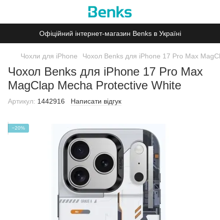
Офіційний інтернет-магазин Benks в Україні
Чохли для iPhone
Чохол Benks для iPhone 17 Pro Max MagCl
Чохол Benks для iPhone 17 Pro Max
MagClap Mecha Protective White
Артикул:
1442916
Написати відгук
−20%