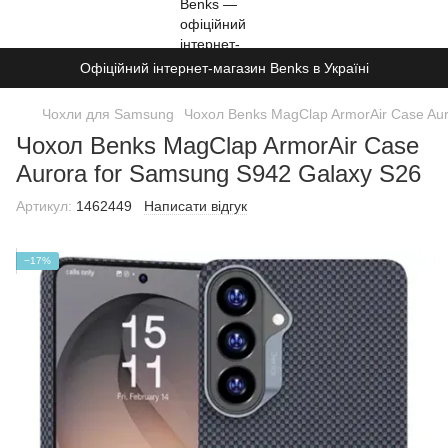
Офіційний інтернет-магазин Benks в Україні
Чохли для Samsung
Чохол Benks MagClap ArmorAir Case Aur
Чохол Benks MagClap ArmorAir Case
Aurora for Samsung S942 Galaxy S26
Артикул:
1462449
Написати відгук
−17%