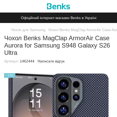
Офіційний інтернет-магазин Benks в Україні
Чохли для Samsung
Чохол Benks MagClap ArmorAir Case Aur
Чохол Benks MagClap ArmorAir Case
Aurora for Samsung S948 Galaxy S26
Ultra
Артикул:
1462444
Написати відгук
−17%