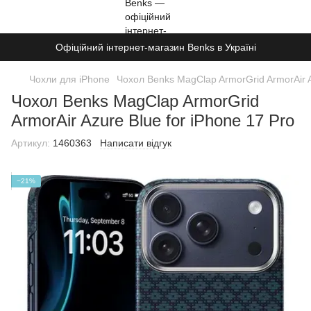
Офіційний інтернет-магазин Benks в Україні
Чохли для iPhone
Чохол Benks MagClap ArmorGrid ArmorAir A
Чохол Benks MagClap ArmorGrid
ArmorAir Azure Blue for iPhone 17 Pro
Артикул:
1460363
Написати відгук
−21%