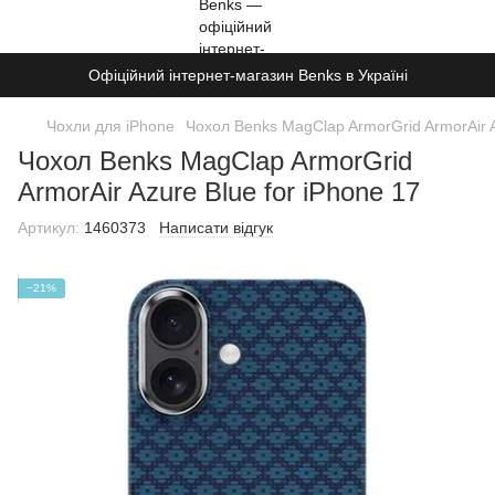
Офіційний інтернет-магазин Benks в Україні
Чохли для iPhone
Чохол Benks MagClap ArmorGrid ArmorAir A
Чохол Benks MagClap ArmorGrid
ArmorAir Azure Blue for iPhone 17
Артикул:
1460373
Написати відгук
−21%