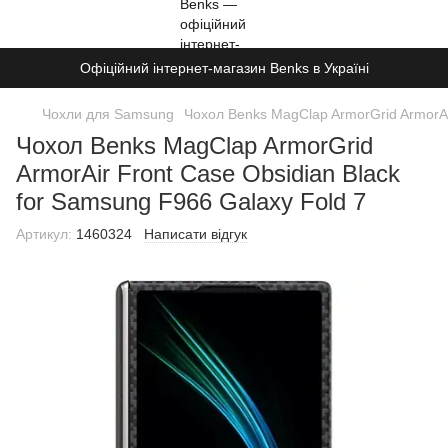
Офіційний інтернет-магазин Benks в Україні
Чохли для Samsung
Чохол Benks MagClap ArmorGrid ArmorAir
Чохол Benks MagClap ArmorGrid
ArmorAir Front Case Obsidian Black
for Samsung F966 Galaxy Fold 7
Артикул:
1460324
Написати відгук