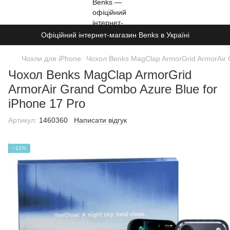
Офіційний інтернет-магазин Benks в Україні
Чохли для iPhone
Чохол Benks MagClap ArmorGrid ArmorAir G
Чохол Benks MagClap ArmorGrid
ArmorAir Grand Combo Azure Blue for
iPhone 17 Pro
Артикул:
1460360
Написати відгук
−11%