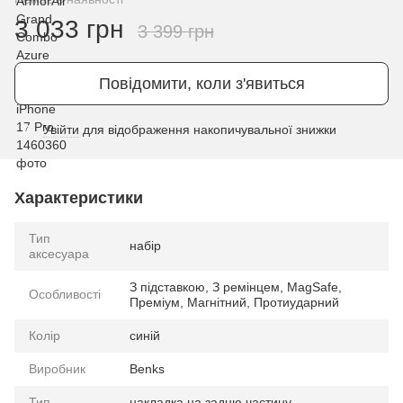
3 033 грн
3 399 грн
Повідомити, коли з'явиться
Увійти
для відображення накопичувальної знижки
%
Характеристики
Тип
набір
аксесуара
З підставкою, З ремінцем, MagSafe,
Особливості
Преміум, Магнітний, Протиударний
Колір
синій
Виробник
Benks
Тип
накладка на задню частину