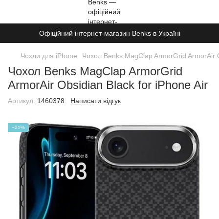
Офіційний інтернет-магазин Benks в Україні
Чохли для iPhone
Чохол Benks MagClap ArmorGrid ArmorAir Ob
Чохол Benks MagClap ArmorGrid
ArmorAir Obsidian Black for iPhone Air
Артикул:
1460378
Написати відгук
−21%