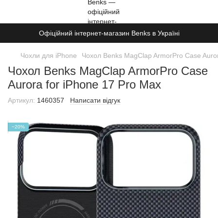
Офіційний інтернет-магазин Benks в Україні
Чохли для iPhone
Чохол Benks MagClap ArmorPro Case Auror
Чохол Benks MagClap ArmorPro Case
Aurora for iPhone 17 Pro Max
Артикул:
1460357
Написати відгук
−20%