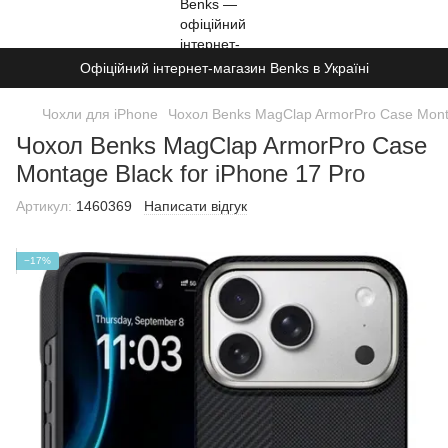
Офіційний інтернет-магазин Benks в Україні
Чохли для iPhone
Чохол Benks MagClap ArmorPro Case Monta
Чохол Benks MagClap ArmorPro Case
Montage Black for iPhone 17 Pro
Артикул:
1460369
Написати відгук
−17%