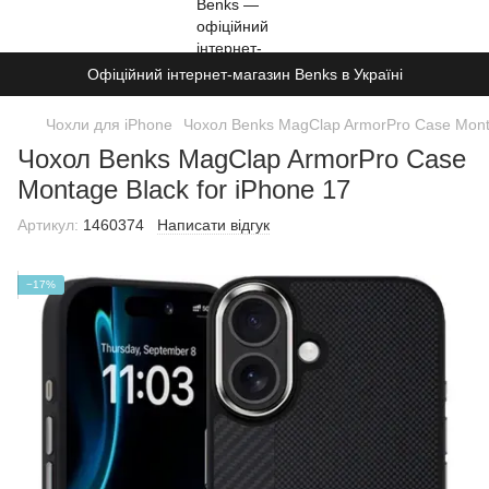
Офіційний інтернет-магазин Benks в Україні
Чохли для iPhone
Чохол Benks MagClap ArmorPro Case Monta
Чохол Benks MagClap ArmorPro Case
Montage Black for iPhone 17
Артикул:
1460374
Написати відгук
−17%