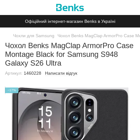
Офіційний інтернет-магазин Benks в Україні
Чохли для Samsung
Чохол Benks MagClap ArmorPro Case Mon
Чохол Benks MagClap ArmorPro Case
Montage Black for Samsung S948
Galaxy S26 Ultra
Артикул:
1460228
Написати відгук
−17%