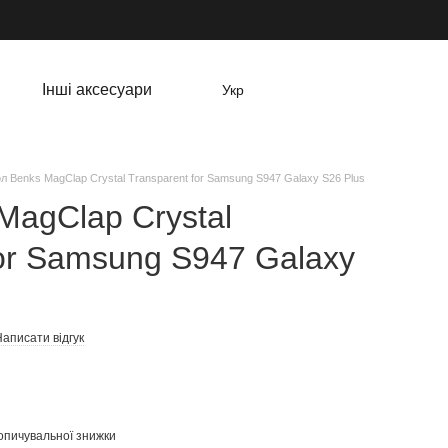
Інші аксесуари
Укр
л Benks MagClap Crystal Transparent for Samsung S947 Galaxy S26 Plus
MagClap Crystal
for Samsung S947 Galaxy
аписати відгук
опичувальної знижки