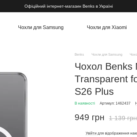
Офіційний інтернет-магазин Benks в Україні
Чохли для Samsung
Чохли для Xiaomi
Benks
Чохли для Samsung
Чохо
Чохол Benks 
Transparent 
S26 Plus
В наявності
Артикул: 1462437
Н
949 грн
1 139 грн
Увійти
для відображення нак
%