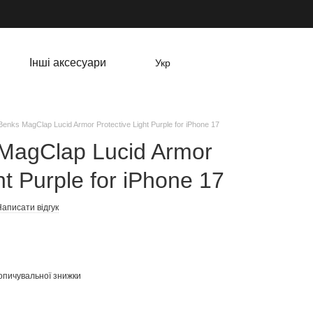
Інші аксесуари
Укр
enks MagClap Lucid Armor Protective Light Purple for iPhone 17
MagClap Lucid Armor
ht Purple for iPhone 17
аписати відгук
опичувальної знижки