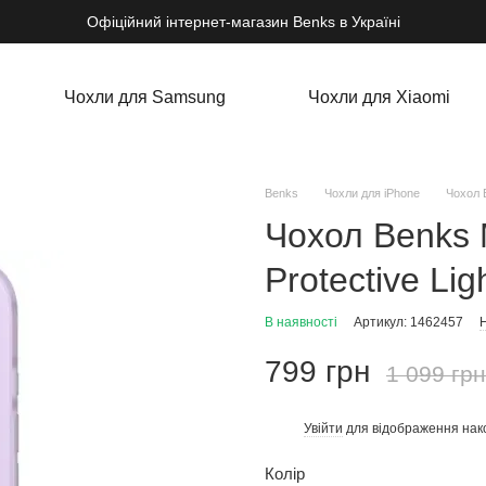
Офіційний інтернет-магазин Benks в Україні
Чохли для Samsung
Чохли для Xiaomi
Benks
Чохли для iPhone
Чохол B
Чохол Benks 
Protective Lig
В наявності
Артикул: 1462457
Н
799 грн
1 099 грн
Увійти
для відображення нак
%
Колір