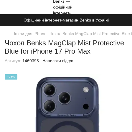
Офіційний інтернет-магазин Benks в Україні
Чохли для iPhone
Чохол Benks MagClap Mist Protective Blue 
Чохол Benks MagClap Mist Protective
Blue for iPhone 17 Pro Max
Артикул:
1460395
Написати відгук
−25%